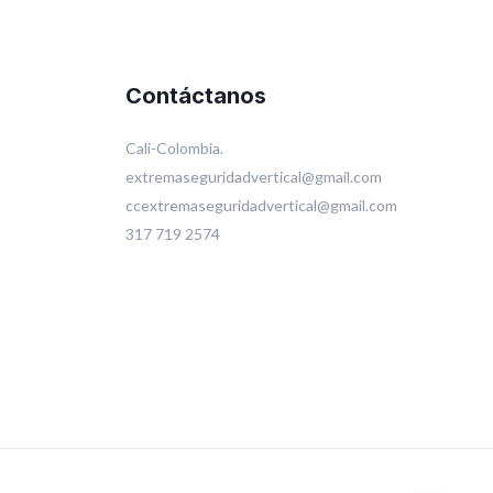
Contáctanos
Cali-Colombia.
extremaseguridadvertical@gmail.com
ccextremaseguridadvertical@gmail.com
317 719 2574