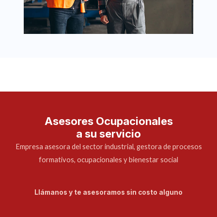
Asesores Ocupacionales
a su servicio
Empresa asesora del sector industrial, gestora de procesos
formativos, ocupacionales y bienestar social
Llámanos y te asesoramos sin costo alguno