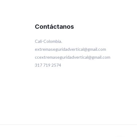
Contáctanos
Cali-Colombia.
extremaseguridadvertical@gmail.com
ccextremaseguridadvertical@gmail.com
317 719 2574