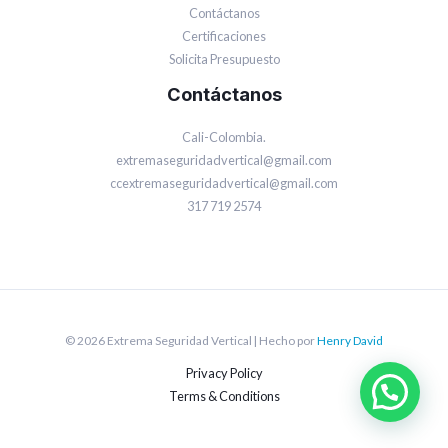
Contáctanos
Certificaciones
Solicita Presupuesto
Contáctanos
Cali-Colombia.
extremaseguridadvertical@gmail.com
ccextremaseguridadvertical@gmail.com
317 719 2574
© 2026 Extrema Seguridad Vertical | Hecho por
Henry David
Privacy Policy
Terms & Conditions
¿Necesitas Ayuda?