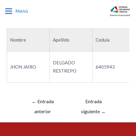
Menú
6405943
Nombre
Apellido
Cedula
DELGADO
JHON JAIRO
6405943
RESTREPO
←
Entrada
Entrada
anterior
siguiente
→