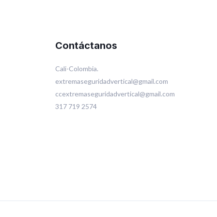
Contáctanos
Cali-Colombia.
extremaseguridadvertical@gmail.com
ccextremaseguridadvertical@gmail.com
317 719 2574