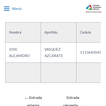
Menú
1113645045
Nombre
Apellido
Cedula
JOSE
VASQUEZ
1113645045
ALEJANDRO
AZCARATE
←
Entrada
Entrada
anterior
siguiente
→