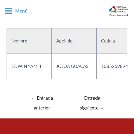
Menú
1085259894
Nombre
Apellido
Cedula
EDWIN YAMIT
JOJOA GUACAS
1085259894
←
Entrada
Entrada
anterior
siguiente
→