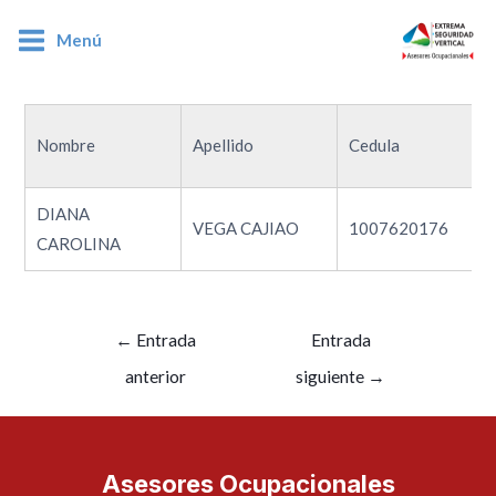
Menú
1007620176
Nombre
Apellido
Cedula
DIANA
VEGA CAJIAO
1007620176
CAROLINA
←
Entrada
Entrada
anterior
siguiente
→
Asesores Ocupacionales