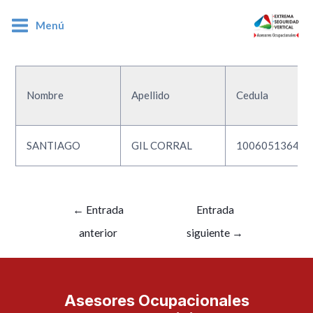
Menú
1006051364
Nombre
Apellido
Cedula
SANTIAGO
GIL CORRAL
1006051364
←
Entrada
Entrada
anterior
siguiente
→
Asesores Ocupacionales